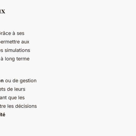
ux
Grâce à ses
permettre aux
s simulations
 à long terme
on
ou de gestion
ets de leurs
ant que les
tre les décisions
ité