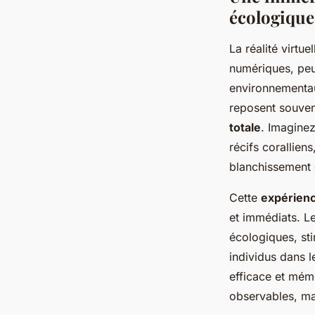
écologique
La réalité virtu
numériques, peu
environnementau
reposent souven
totale
. Imagine
récifs corallien
blanchissement 
Cette
expérienc
et immédiats. Le
écologiques, st
individus dans 
efficace et mém
observables, ma