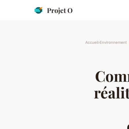
Projet O
Accueil
›
Environnement
Comm
réali