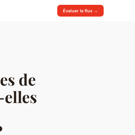
Évaluer le flux →
es de
-elles
?