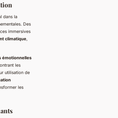
ation
al dans la
nementales. Des
ences immersives
t climatique
,
s émotionnelles
ontrant les
ur utilisation de
ation
ansformer les
nants