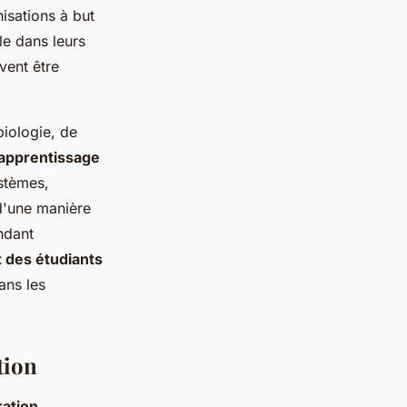
isations à but
lle dans leurs
vent être
biologie, de
apprentissage
ystèmes,
'une manière
ndant
t des étudiants
ans les
tion
ration