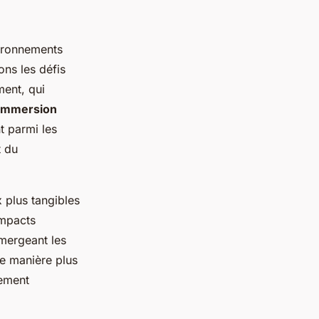
vironnements
ns les défis
ent, qui
immersion
t parmi les
t du
plus tangibles
impacts
mergeant les
e manière plus
ement