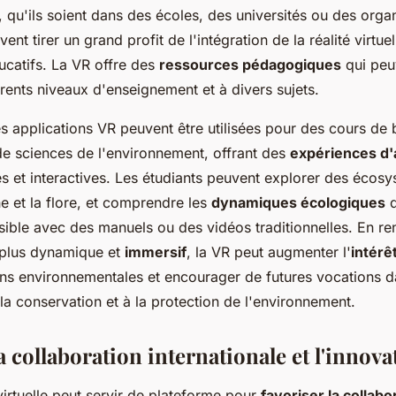
 qu'ils soient dans des écoles, des universités ou des organ
vent tirer un grand profit de l'intégration de la réalité virtue
catifs. La VR offre des
ressources pédagogiques
qui peu
rents niveaux d'enseignement et à divers sujets.
 applications VR peuvent être utilisées pour des cours de 
e sciences de l'environnement, offrant des
expériences d'
s et interactives. Les étudiants peuvent explorer des écos
e et la flore, et comprendre les
dynamiques écologiques
d
sible avec des manuels ou des vidéos traditionnelles. En re
 plus dynamique et
immersif
, la VR peut augmenter l'
intérê
ons environnementales et encourager de futures vocations d
la conservation et à la protection de l'environnement.
a collaboration internationale et l'innova
é virtuelle peut servir de plateforme pour
favoriser la collabo