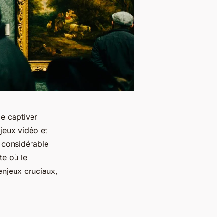
de captiver
jeux vidéo et
l considérable
te où le
enjeux cruciaux,