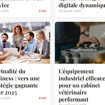
vice
digitale dynamiq
i 2025
3 min
26 janvier 2025
ctualité du
L'équipement
iness : vers une
industriel efficac
atégie gagnante
pour un cabinet
r 2025
vétérinaire
performant
rs 2025
4 min