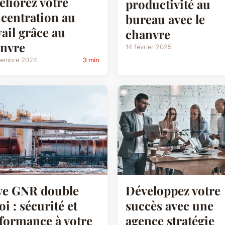
liorez votre
productivité au
centration au
bureau avec le
vail grâce au
chanvre
nvre
14 février 2025
cembre 2024
3 min
ve GNR double
Développez votre
oi : sécurité et
succès avec une
formance à votre
agence stratégie