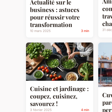
Amé
Actualité sur le
con
business : astuces
tra
pour réussir votre
cha
transformation
31 dé
10 mars 2025
3 min
Cuisine et jardinage :
Cu
coupez, cuisinez,
par
savourez !
per
3 février 2025
4 min