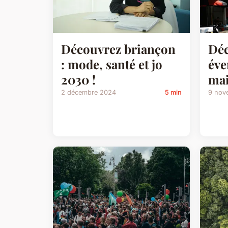
Déc
Découvrez briançon
éve
: mode, santé et jo
mai
2030 !
9 nov
2 décembre 2024
5 min