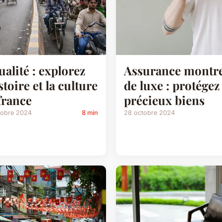
ualité : explorez
Assurance montr
istoire et la culture
de luxe : protégez
france
précieux biens
tobre 2024
8 min
28 octobre 2024