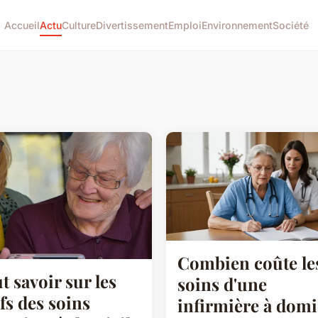
Accueil
Actu
Culture
Divertissement
Emploi
Environnement
Société
Combien coûte le
t savoir sur les
soins d'une
ifs des soins
infirmière à domi