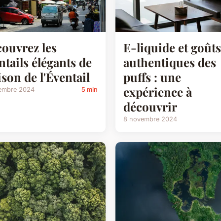
ouvrez les
E-liquide et goûts
ntails élégants de
authentiques des
son de l'Éventail
puffs : une
expérience à
embre 2024
5 min
découvrir
8 novembre 2024