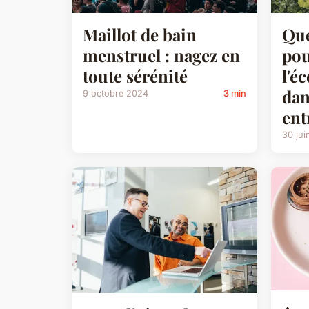
Maillot de bain
Que
menstruel : nagez en
pou
toute sérénité
l'é
dan
9 octobre 2024
3 min
ent
30 jui