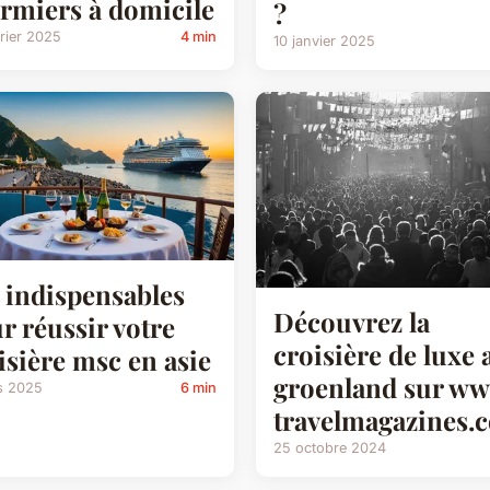
irmiers à domicile
?
rier 2025
4 min
10 janvier 2025
 indispensables
Découvrez la
r réussir votre
croisière de luxe 
isière msc en asie
groenland sur ww
s 2025
6 min
travelmagazines.
25 octobre 2024