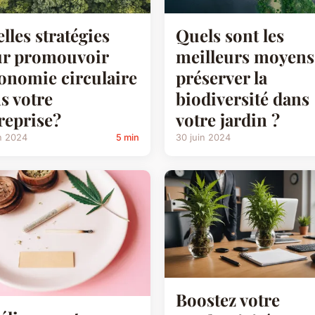
lles stratégies
Quels sont les
r promouvoir
meilleurs moyens
conomie circulaire
préserver la
s votre
biodiversité dans
reprise?
votre jardin ?
n 2024
5 min
30 juin 2024
Boostez votre