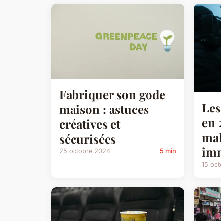
Fabriquer son gode
Les
maison : astuces
en 
créatives et
mal
sécurisées
imm
25 octobre 2024
5 min
15 oc