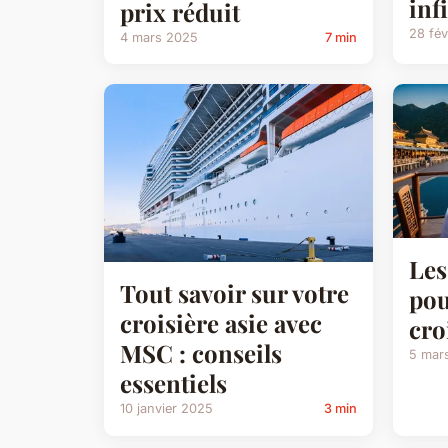
inf
prix réduit
28 fév
4 mars 2025
7 min
Les
Tout savoir sur votre
pou
croisière asie avec
cro
MSC : conseils
5 mar
essentiels
10 janvier 2025
3 min