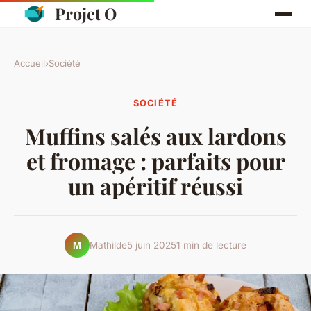
Projet O
Accueil
›
Société
SOCIÉTÉ
Muffins salés aux lardons
et fromage : parfaits pour
un apéritif réussi
Mathilde
5 juin 2025
1 min de lecture
M