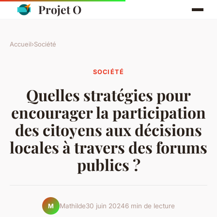
Projet O
Accueil
›
Société
SOCIÉTÉ
Quelles stratégies pour
encourager la participation
des citoyens aux décisions
locales à travers des forums
publics ?
Mathilde
30 juin 2024
6 min de lecture
M